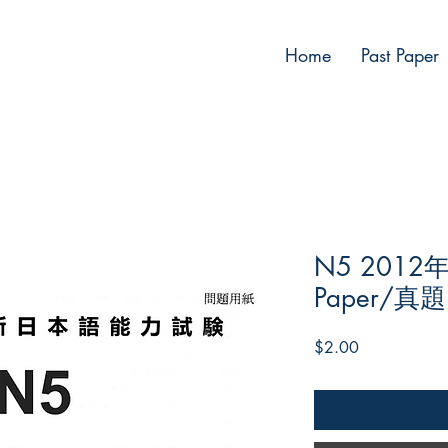
Home
Past Paper
N5 2012
Paper/
Price
$2.00