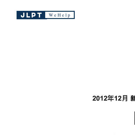
JLPT
W e H e l p