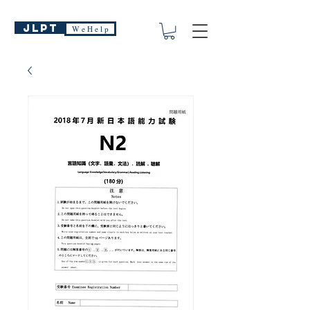
JLPT
W e H e l p