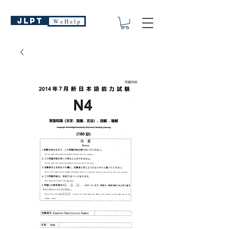
JLPT
W e H e l p