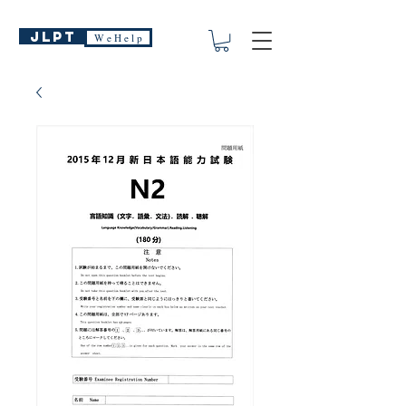
JLPT
W e H e l p