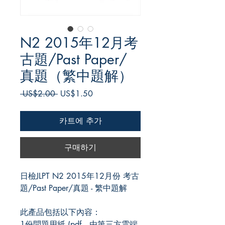
N2 2015年12月考
古題/Past Paper/
真題（繁中題解）
일
할
 US$2.00 
US$1.50
반
인
가
가
카트에 추가
구매하기
日檢JLPT N2 2015年12月份 考古
題/Past Paper/真題 - 繁中題解
此產品包括以下內容：
1份問題用紙 (pdf、由第三方雲端