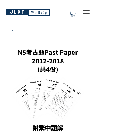
JLPT
W e H e l p