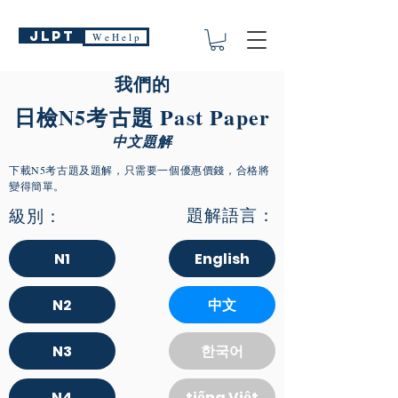
JLPT
W e H e l p
我們的
日檢N5考古題 Past Paper
中文題解
下載N5考古題及題解，只需要一個優惠價錢，合格將
變得簡單。
題解語言：
級別：
N1
English
N2
中文
N3
한국어
N4
tiếng Việt