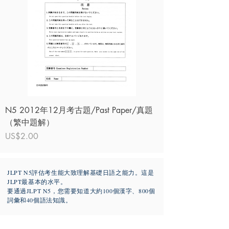
N5 2012年12月考古題/Past Paper/真題
（繁中題解）
價格
US$2.00
JLPT N5評估考生能大致理解基礎日語之能力。這是
JLPT最基本的水平。
要通過JLPT N5，您需要知道大約100個漢字、800個
詞彙和40個語法知識。