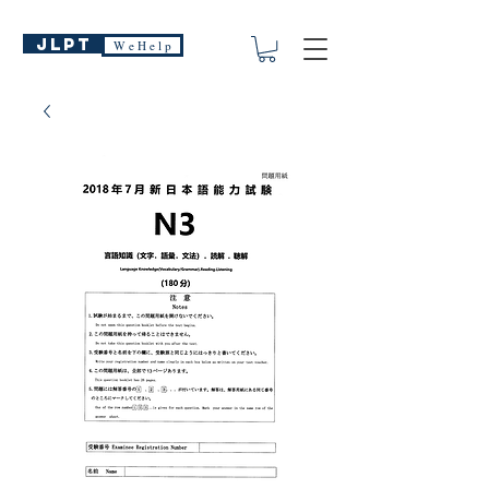
JLPT
W e H e l p