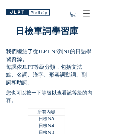
JLPT
W e H e l p
日檢單詞學習庫
我們總結了從JLPT N5到N1的日語學
習資源。
每課依JLPT等級分類，包括文法
點、名詞、漢字、形容詞動詞、副
詞和助詞。
您也可以按一下等級以查看該等級的內
容。
所有內容
日檢N5
日檢N4
日檢N3