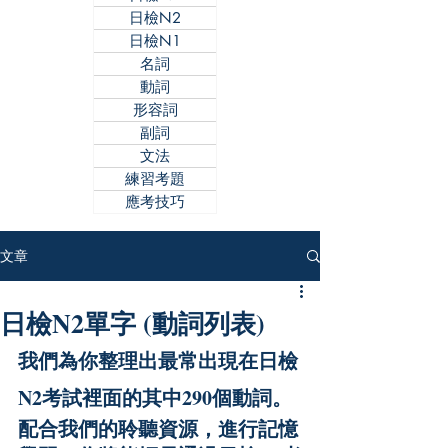
日檢N2
日檢N1
名詞
動詞
形容詞
副詞
文法
練習考題
應考技巧
文章
日檢N2單字 (動詞列表)
我們為你整理出最常出現在日檢
N2考試裡面的其中290個動詞。
配合我們的聆聽資源，進行記憶