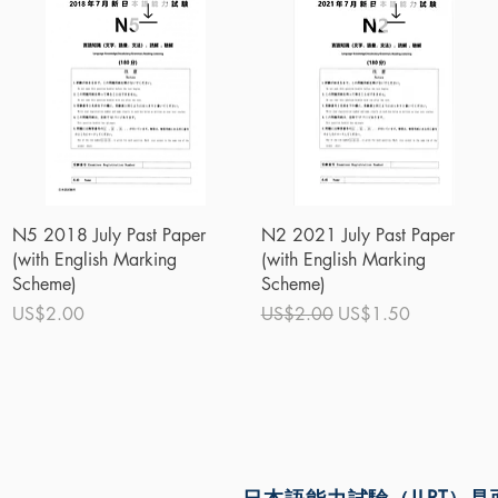
快速瀏覽
快速瀏覽
N5 2018 July Past Paper
N2 2021 July Past Paper
(with English Marking
(with English Marking
Scheme)
Scheme)
價格
一般價格
促銷價格
US$2.00
US$2.00
US$1.50