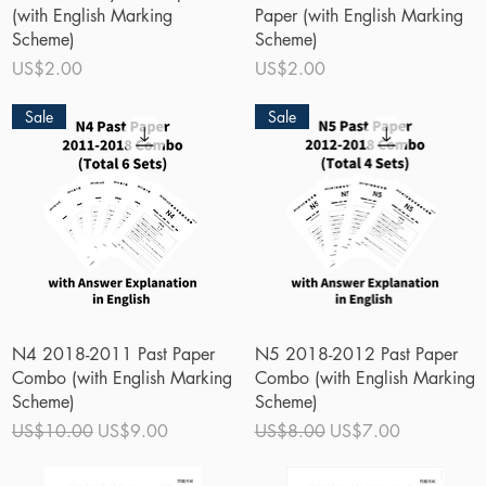
(with English Marking
Paper (with English Marking
Scheme)
Scheme)
價格
價格
US$2.00
US$2.00
Sale
Sale
快速瀏覽
快速瀏覽
N4 2018-2011 Past Paper
N5 2018-2012 Past Paper
Combo (with English Marking
Combo (with English Marking
Scheme)
Scheme)
一般價格
促銷價格
一般價格
促銷價格
US$10.00
US$9.00
US$8.00
US$7.00