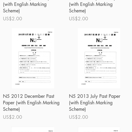
(with English Marking
(with English Marking
Scheme)
Scheme)
價格
價格
US$2.00
US$2.00
快速瀏覽
快速瀏覽
N5 2012 December Past
N5 2013 July Past Paper
Paper (with English Marking
(with English Marking
Scheme)
Scheme)
價格
價格
US$2.00
US$2.00