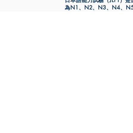
日本語能力試驗（JLPT
為N1、N2、N3、N4、
JLPT We Help.
US Office
101 Avenue of the Americas, 9t
Floors,
New York City,
NY 10013