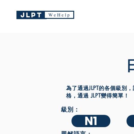
JLPT
W e H e l p
為了通過JLPT的各個級別，請
格，通過 JLPT變得簡單！
級別：
N1