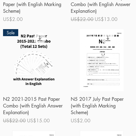
Paper (with English Marking
Combo (with English Answer
Scheme)
Explanation)
價格
一般價格
促銷價格
US$2.00
US$22.00
US$13.00
Sale
快速瀏覽
快速瀏覽
N2 2021-2015 Past Paper
N5 2017 July Past Paper
Combo (with English Answer
(with English Marking
Explanation)
Scheme)
一般價格
促銷價格
價格
US$22.00
US$15.00
US$2.00