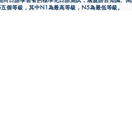
）是面向日語學習者的標準化日語測試，涵蓋語言知識、
N5五個等級，其中N1為最高等級，N5為最低等級。
Japan Office
Taiwan Office
h
30/F, Cerulean Tower, 26-1
13/F, No.188,
Sec. 5,
Sakuragaokacho,
Nanjing E. Rd.,
Shibuya-ku,
Songshan Dist.,
Tokyo 150-8512
Taipei City